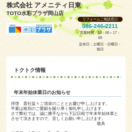
株式会社 アメニティ日東
TOTO水彩プラザ岡山店
リフォームご相談窓口
086-246-2211
営業時間：10：00～17：
00
定休日：土曜日・日曜日・
祝日
トクトク情報
年末年始休業日のお知らせ
拝啓 貴社益々ご清栄のこととお慶び申し上げます。
平素は格別のご愛顧を賜り厚く御礼申し上げます。
さて弊社では、誠に勝手ながら下記日程で年末年始休業と
させて頂きますので、宜しくお願い申し上げます。
敬具