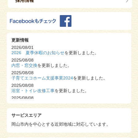
採用情報
更新情報
2026/08/01
2026 夏季休暇のお知らせ
を更新しました。
2025/08/08
内窓・窓交換
を更新しました。
2025/08/08
子育てエコホーム支援事業2024
を更新しました。
2025/08/08
浴室・トイレ改修工事
を更新しました。
2025/08/08
S様邸 システムキッチン改修工事
を更新しました。
2025/08/06
サービスエリア
2025 夏季休暇のお知らせ
を更新しました。
2025/06/13
岡山市内を中心とする近郊地域に対応しています。
TOTOのトイレ革命
を更新しました。
2024/12/23