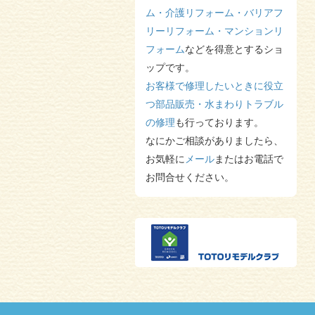
年末年始休業のお知らせ
を更新
しました。
ム・介護リフォーム・バリアフ
2023/12/19
リーリフォーム・マンションリ
年末年始休業のお知らせ
を更新
フォーム
などを得意とするショ
しました。
ップです。
2023/08/03
夏季休暇のお知らせ
を更新しま
お客様で修理したいときに役立
した。
つ部品販売・水まわりトラブル
2023/05/16
風呂フタ
の修理
も行っております。
を更新しました。
2023/05/13
なにかご相談がありましたら、
TOTO国内住設設備機器のメー
お気軽に
メール
またはお電話で
カー小売価格改定
を更新しまし
た。
お問合せください。
2023/05/13
F様邸 浴室改修・エコキュート
を更新しました。
2023/05/13
N様邸 浴室改修
を更新しまし
た。
2023/03/13
国土交通省「こどもエコすまい
支援事業」ご案内
を更新しまし
た。