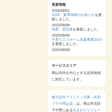
更新情報
2026/08/01
2026 夏季休暇のお知らせ
を更
新しました。
2025/08/08
内窓・窓交換
を更新しました。
2025/08/08
子育てエコホーム支援事業2024
を更新しました。
2025/08/08
浴室・トイレ改修工事
を更新し
ました。
2025/08/08
サービスエリア
S様邸 システムキッチン改修工
事
岡山市内を中心とする近郊地域
を更新しました。
2025/08/06
に対応しています。
2025 夏季休暇のお知らせ
を更新
しました。
2025/06/13
株式会社アメニティ日東（水彩
TOTOのトイレ革命
を更新しま
した。
プラザ岡山店）
は、岡山市北区
2024/12/23
下中野にある
水まわりリフォー