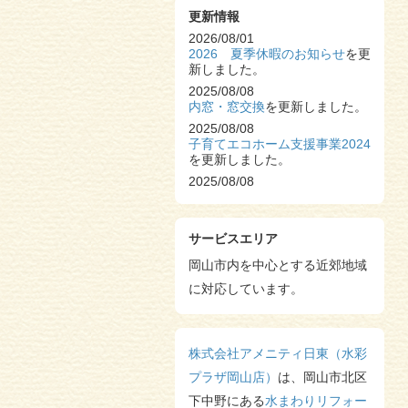
更新情報
2026/08/01
2026 夏季休暇のお知らせ
を更
新しました。
2025/08/08
内窓・窓交換
を更新しました。
2025/08/08
子育てエコホーム支援事業2024
を更新しました。
2025/08/08
浴室・トイレ改修工事
を更新し
ました。
2025/08/08
サービスエリア
S様邸 システムキッチン改修工
事
岡山市内を中心とする近郊地域
を更新しました。
2025/08/06
に対応しています。
2025 夏季休暇のお知らせ
を更新
しました。
2025/06/13
株式会社アメニティ日東（水彩
TOTOのトイレ革命
を更新しま
した。
プラザ岡山店）
は、岡山市北区
2024/12/23
下中野にある
水まわりリフォー