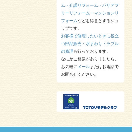
年末年始休業のお知らせ
を更新
しました。
ム・介護リフォーム・バリアフ
2023/12/19
リーリフォーム・マンションリ
年末年始休業のお知らせ
を更新
フォーム
などを得意とするショ
しました。
ップです。
2023/08/03
夏季休暇のお知らせ
を更新しま
お客様で修理したいときに役立
した。
つ部品販売・水まわりトラブル
2023/05/16
風呂フタ
の修理
も行っております。
を更新しました。
2023/05/13
なにかご相談がありましたら、
TOTO国内住設設備機器のメー
お気軽に
メール
またはお電話で
カー小売価格改定
を更新しまし
た。
お問合せください。
2023/05/13
F様邸 浴室改修・エコキュート
を更新しました。
2023/05/13
N様邸 浴室改修
を更新しまし
た。
2023/03/13
国土交通省「こどもエコすまい
支援事業」ご案内
を更新しまし
た。