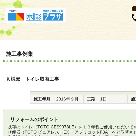
施工事例集
Ｋ様邸 トイレ取替工事
施工年月
2016年９月
工期
1日
施
リフォームのポイント
既存のトイレ（TOTO CES9078LE）を１３年程ご使用いただ
せ便器（TOTO ピュアレストEX ・アプリコットF3A）へと取替