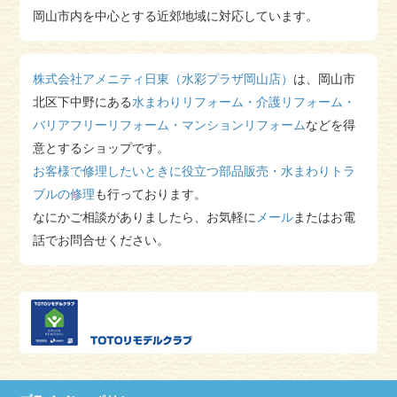
2025/06/13
岡山市内を中心とする近郊地域に対応しています。
TOTOのトイレ革命
を更新しました。
2024/12/23
年末年始休業のお知らせ
を更新しました。
株式会社アメニティ日東（水彩プラザ岡山店）
は、岡山市
2023/12/19
年末年始休業のお知らせ
を更新しました。
北区下中野にある
水まわりリフォーム・介護リフォーム・
2023/08/03
バリアフリーリフォーム・マンションリフォーム
などを得
夏季休暇のお知らせ
を更新しました。
意とするショップです。
2023/05/16
お客様で修理したいときに役立つ部品販売・水まわりトラ
風呂フタ
を更新しました。
ブルの修理
も行っております。
2023/05/13
TOTO国内住設設備機器のメーカー小売価格改定
を更新しま
なにかご相談がありましたら、お気軽に
メール
またはお電
した。
話でお問合せください。
2023/05/13
F様邸 浴室改修・エコキュート
を更新しました。
2023/05/13
N様邸 浴室改修
を更新しました。
2023/03/13
国土交通省「こどもエコすまい支援事業」ご案内
を更新しま
した。
2022/12/23
年末年始の休業のお知らせ
を更新しました。